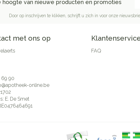
de hoogte van nieuwe producten en promoties
Door op inschrijven te klikken, schrijft u zich in voor onze nieuwsb
act met ons op
Klantenservic
laerts
FAQ
 69 90
fo@
apotheek-online.be
21702
is:
E. De Smet
BE0476464691