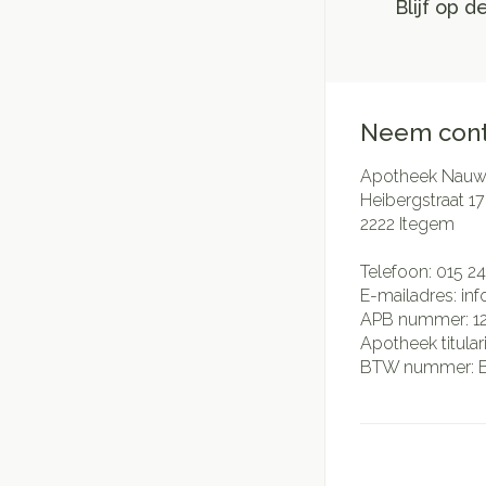
Blijf op 
Neem cont
Apotheek Nauwe
Heibergstraat 17
2222
Itegem
Telefoon:
015 24
E-mailadres:
in
APB nummer:
1
Apotheek titular
BTW nummer: