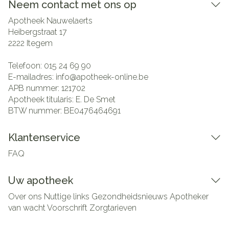
Neem contact met ons op
Apotheek Nauwelaerts
Heibergstraat 17
2222
Itegem
Telefoon:
015 24 69 90
E-mailadres:
info@
apotheek-online.be
APB nummer:
121702
Apotheek titularis:
E. De Smet
BTW nummer:
BE0476464691
Klantenservice
FAQ
Uw apotheek
Over ons
Nuttige links
Gezondheidsnieuws
Apotheker
van wacht
Voorschrift
Zorgtarieven