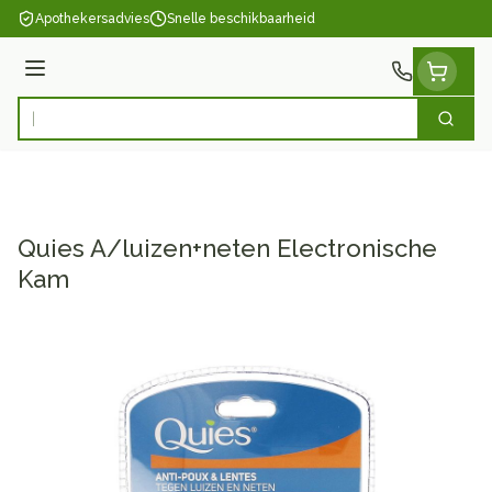
Ga naar de inhoud
Apothekersadvies
Snelle beschikbaarheid
Menu
Zoek
Product, merk, categorie...
Quies A/luizen+neten Electronische
Kam