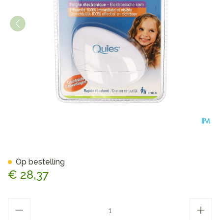
Quies A/luizen+neten Elect
Op bestelling
€ 28,37
Aantal