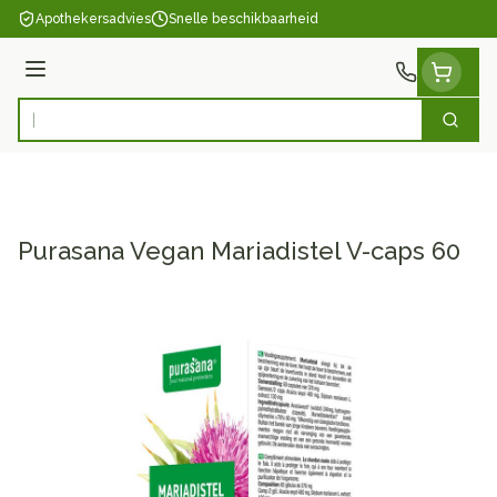
Ga naar de inhoud
Apothekersadvies
Snelle beschikbaarheid
Menu
Zoek
Product, merk, categorie...
Purasana Vegan Mariadistel V-caps 60