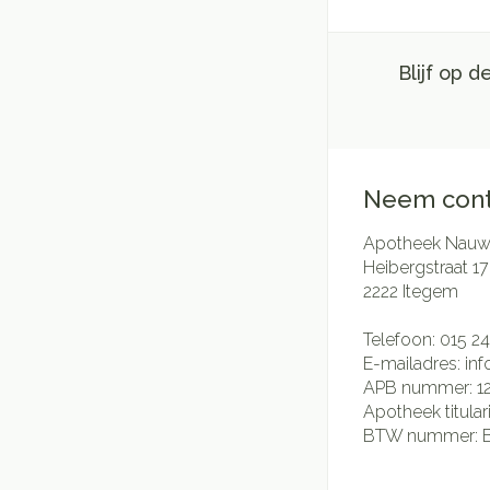
Blijf op 
Neem cont
Apotheek Nauwe
Heibergstraat 17
2222
Itegem
Telefoon:
015 24
E-mailadres:
in
APB nummer:
1
Apotheek titular
BTW nummer: