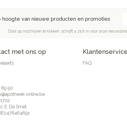
E-
de hoogte van nieuwe producten en promoties
Door op inschrijven te klikken, schrijft u zich in voor onze nieuwsb
act met ons op
Klantenservic
laerts
FAQ
 69 90
fo@
apotheek-online.be
21702
is:
E. De Smet
BE0476464691