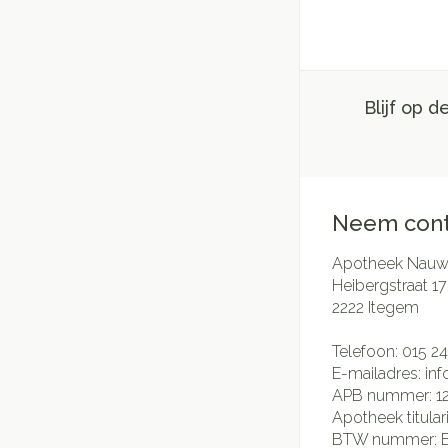
Blijf op 
Neem cont
Apotheek Nauwe
Heibergstraat 17
2222
Itegem
Telefoon:
015 24
E-mailadres:
in
APB nummer:
1
Apotheek titular
BTW nummer: