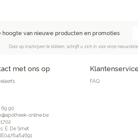
E-
de hoogte van nieuwe producten en promoties
Door op inschrijven te klikken, schrijft u zich in voor onze nieuwsb
act met ons op
Klantenservic
laerts
FAQ
 69 90
fo@
apotheek-online.be
21702
is:
E. De Smet
BE0476464691