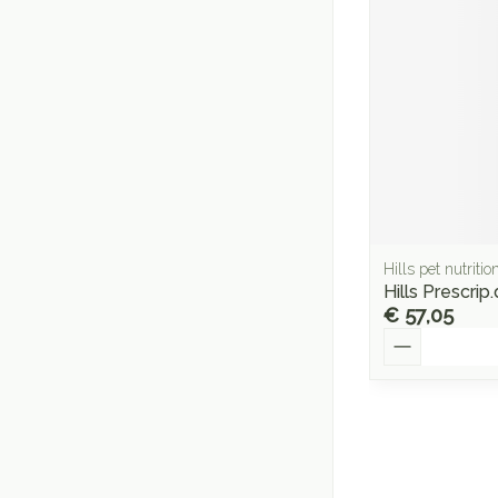
Hills pet nutritio
Hills Prescri
€ 57,05
Aantal