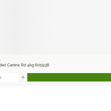
n
p.diet Canine Rd 4kg 605938