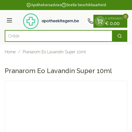
Dia 1 van 1
Ga naar de inhoud
Apothekersadvies
Snelle beschikbaarheid
0
0 artikelen
Menu
€ 0,00
Zoek
Product, merk, categorie...
Home
/
Pranarom Eo Lavandin Super 10ml
Pranarom Eo Lavandin Super 10ml