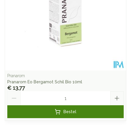
Hoeveelheid
10
Verpakking
Behoud
Kamertemperatuur (15°C - 25°C)
Pranarom
Pranarom Eo Bergamot Schil Bio 10ml
€ 13,77
Aantal
Bestel