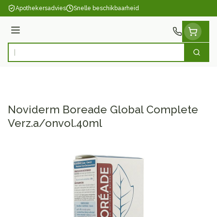
Ga naar de inhoud
Apothekersadvies
Snelle beschikbaarheid
Menu
Zoek
Product, merk, categorie...
Noviderm Boreade Global Complete
Verz.a/onvol.40ml