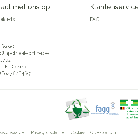
act met ons op
Klantenservic
laerts
FAQ
 69 90
fo@
apotheek-online.be
21702
is:
E. De Smet
BE0476464691
svoorwaarden
Privacy disclaimer
Cookies
ODR-platform