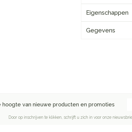
Make-up
Nagels
 inhalatie
Badkame
gebruik
Eigenschappen
ure
Nagellak
Oor
Bed
Eyeliner
Anti tumor middelen
el
Kalk- en schimmelnagels
Gegevens
Doorligg
Mascara
Nagelbijten
Toon me
Oogsch
Neus
Nagelversterkend
Toon me
nborstels
Tabletten
Toon meer
Neusspra
Snurken
Supplementen
E-
de hoogte van nieuwe producten en promoties
Door op inschrijven te klikken, schrijft u zich in voor onze nieuwsb