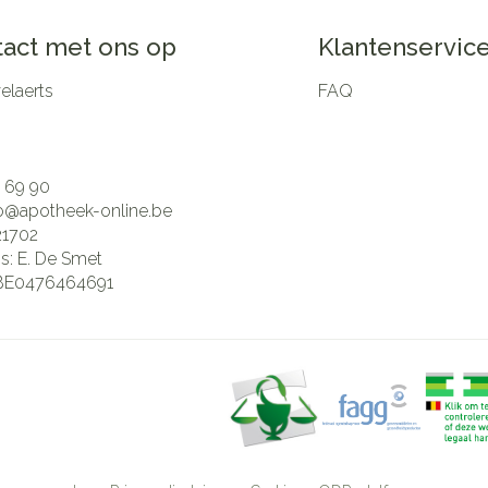
act met ons op
Klantenservic
laerts
FAQ
 69 90
fo@
apotheek-online.be
21702
is:
E. De Smet
BE0476464691