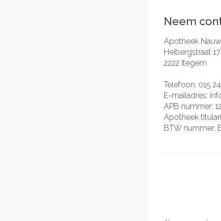
Neem cont
Apotheek Nauwe
Heibergstraat 17
2222
Itegem
Telefoon:
015 24
E-mailadres:
in
APB nummer:
1
Apotheek titular
BTW nummer: