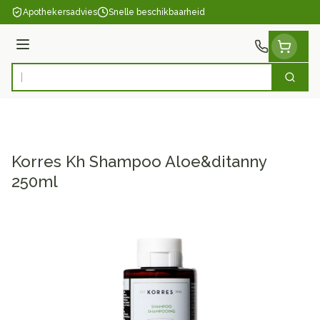
Ga naar de inhoud
Apothekersadvies
Snelle beschikbaarheid
Menu
Zoek
Product, merk, categorie...
Korres Kh Shampoo Aloe&ditanny
250ml