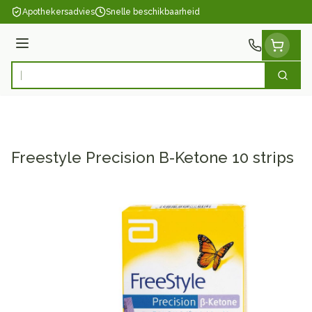
Ga naar de inhoud
Apothekersadvies
Snelle beschikbaarheid
Menu
Zoek
Product, merk, categorie...
Freestyle Precision B-Ketone 10 strips