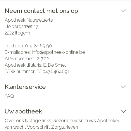
Neem contact met ons op
Apotheek Nauwelaerts
Heibergstraat 17
2222
Itegem
Telefoon:
015 24 69 90
E-mailadres:
info@
apotheek-online.be
APB nummer:
121702
Apotheek titularis:
E. De Smet
BTW nummer:
BE0476464691
Klantenservice
FAQ
Uw apotheek
Over ons
Nuttige links
Gezondheidsnieuws
Apotheker
van wacht
Voorschrift
Zorgtarieven