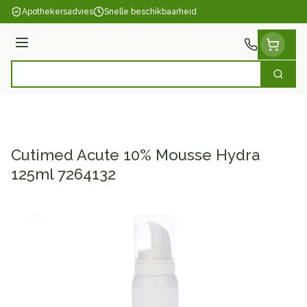
Ga naar de inhoud
Apothekersadvies
Snelle beschikbaarheid
Menu
Zoek
Product, merk, categorie...
Cutimed Acute 10% Mousse Hydra
125ml 7264132