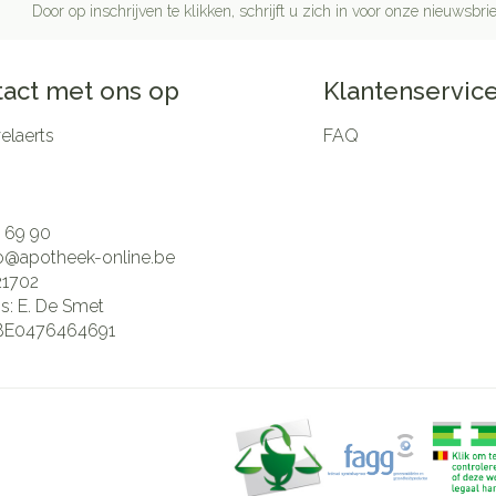
Door op inschrijven te klikken, schrijft u zich in voor onze nieuwsb
act met ons op
Klantenservic
laerts
FAQ
 69 90
fo@
apotheek-online.be
21702
is:
E. De Smet
BE0476464691