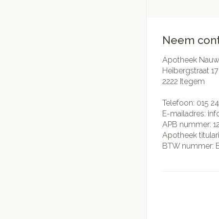
Neem cont
Apotheek Nauwe
Heibergstraat 17
2222
Itegem
Telefoon:
015 24
E-mailadres:
in
APB nummer:
1
Apotheek titular
BTW nummer: