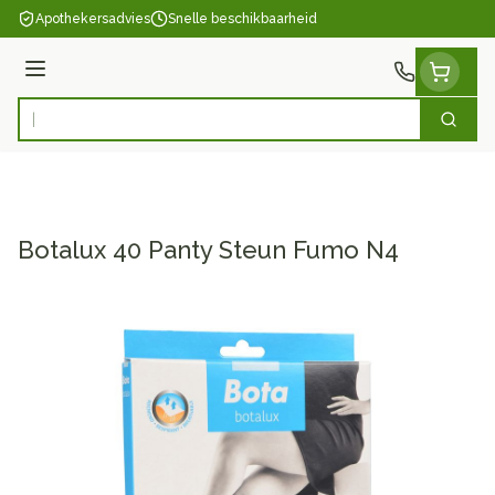
Ga naar de inhoud
Apothekersadvies
Snelle beschikbaarheid
Menu
Zoek
Product, merk, categorie...
Botalux 40 Panty Steun Fumo N4