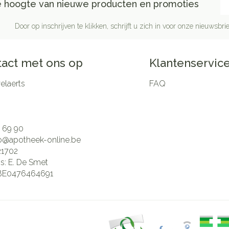
de hoogte van nieuwe producten en promoties
Door op inschrijven te klikken, schrijft u zich in voor onze nieuwsb
act met ons op
Klantenservic
laerts
FAQ
 69 90
fo@
apotheek-online.be
21702
is:
E. De Smet
BE0476464691