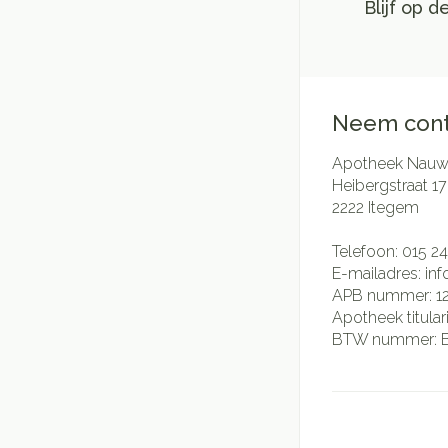
Blijf op 
Neem cont
Apotheek Nauwe
Heibergstraat 17
2222
Itegem
Telefoon:
015 24
E-mailadres:
in
APB nummer:
1
Apotheek titular
BTW nummer: