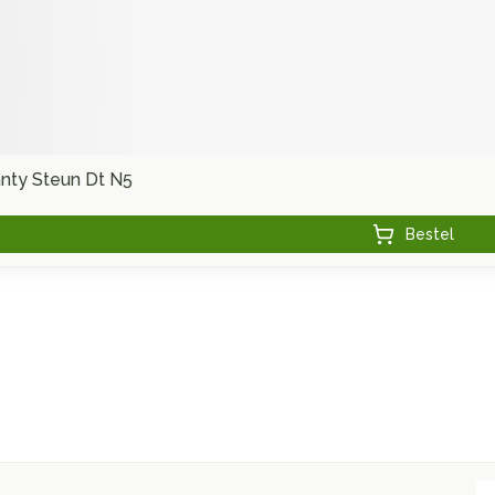
anty Steun Dt N5
Bestel
E-