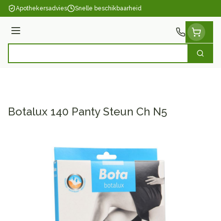
Ga naar de inhoud
Apothekersadvies
Snelle beschikbaarheid
Menu
Zoek
Product, merk, categorie...
Botalux 140 Panty Steun Ch N5