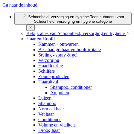
Ga naar de inhoud
Schoonheid, verzorging en hygiëne
Toon submenu voor
Schoonheid, verzorging en hygiëne categorie
Bekijk alles van Schoonheid, verzorging en hygiëne
Haar en Hoofd
Kammen - ontwarren
Beschadigd haar en hoofdirritatie
Styling - spray & gel
Verzorging
Haarkleuring
Schilfers
Zonneproducten
Haaruitval
Shampoo, conditioner
Ampullen
Luizen
Shampoo
Normaal haar
Vet haar
Conditioner
Volume en vitaliteit
Droog haar