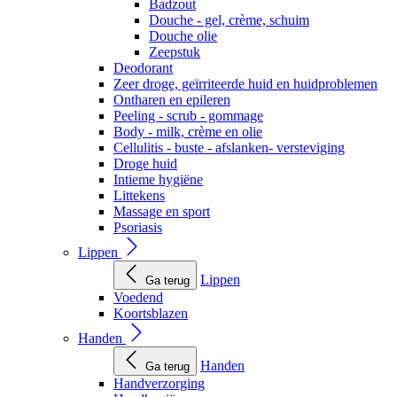
Badzout
Douche - gel, crème, schuim
Douche olie
Zeepstuk
Deodorant
Zeer droge, geïrriteerde huid en huidproblemen
Ontharen en epileren
Peeling - scrub - gommage
Body - milk, crème en olie
Cellulitis - buste - afslanken- versteviging
Droge huid
Intieme hygiëne
Littekens
Massage en sport
Psoriasis
Lippen
Lippen
Ga terug
Voedend
Koortsblazen
Handen
Handen
Ga terug
Handverzorging