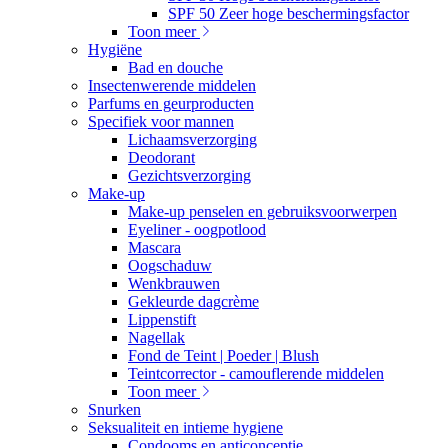
SPF 50 Zeer hoge beschermingsfactor
Toon meer
Hygiëne
Bad en douche
Insectenwerende middelen
Parfums en geurproducten
Specifiek voor mannen
Lichaamsverzorging
Deodorant
Gezichtsverzorging
Make-up
Make-up penselen en gebruiksvoorwerpen
Eyeliner - oogpotlood
Mascara
Oogschaduw
Wenkbrauwen
Gekleurde dagcrème
Lippenstift
Nagellak
Fond de Teint | Poeder | Blush
Teintcorrector - camouflerende middelen
Toon meer
Snurken
Seksualiteit en intieme hygiene
Condooms en anticonceptie