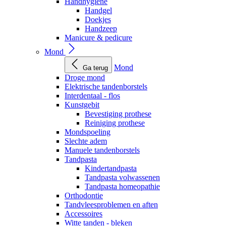
Handhygiëne
Handgel
Doekjes
Handzeep
Manicure & pedicure
Mond
Mond
Ga terug
Droge mond
Elektrische tandenborstels
Interdentaal - flos
Kunstgebit
Bevestiging prothese
Reiniging prothese
Mondspoeling
Slechte adem
Manuele tandenborstels
Tandpasta
Kindertandpasta
Tandpasta volwassenen
Tandpasta homeopathie
Orthodontie
Tandvleesproblemen en aften
Accessoires
Witte tanden - bleken