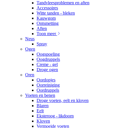
Tandvleesproblemen en aften
Accessoires
Witte tanden - bleken
Kauwgom
Ontsmetting
Aften
Toon meer
Neus
Spray
Ogen
Oogspoeling
Oogdruppels
Creme - gel
Droge ogen
Oren
Oordopjes
Oorreiniging
Oordruppels
Voeten en benen
Droge voeten, eelt en kloven
Blaren
Eelt
Eksteroog - likdoorn
Kloven
Vermoeide voeten