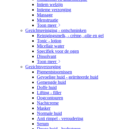
Intiem welzijn
Intieme verzorging
Massage
Menstruatie
Toon meer
Gezichtsreiniging - ontschminken
Reinigingsmelk, - crème, -olie en gel
Tonic - lotion
Micellair water
Specifiek voor de ogen
Dissolvant
Toon meer
Gezichtsverzorging
Pigmentstoornissen
Gevoelige huid - geïrriteerde huid
Gemengde huid
Doffe huid
Lifting - filler
Oogcontouren
Nachtcreme
Masker
Normale huid
Anti rimpel - veroudering
Serum
Droge huid - hydrateren