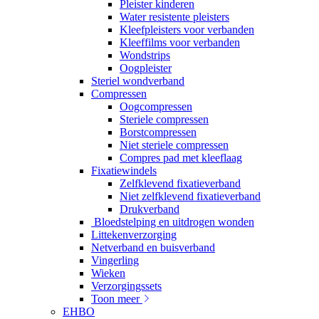
Pleister kinderen
Water resistente pleisters
Kleefpleisters voor verbanden
Kleeffilms voor verbanden
Wondstrips
Oogpleister
Steriel wondverband
Compressen
Oogcompressen
Steriele compressen
Borstcompressen
Niet steriele compressen
Compres pad met kleeflaag
Fixatiewindels
Zelfklevend fixatieverband
Niet zelfklevend fixatieverband
Drukverband
Bloedstelping en uitdrogen wonden
Littekenverzorging
Netverband en buisverband
Vingerling
Wieken
Verzorgingssets
Toon meer
EHBO