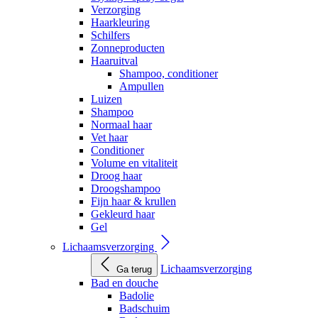
Verzorging
Haarkleuring
Schilfers
Zonneproducten
Haaruitval
Shampoo, conditioner
Ampullen
Luizen
Shampoo
Normaal haar
Vet haar
Conditioner
Volume en vitaliteit
Droog haar
Droogshampoo
Fijn haar & krullen
Gekleurd haar
Gel
Lichaamsverzorging
Lichaamsverzorging
Ga terug
Bad en douche
Badolie
Badschuim