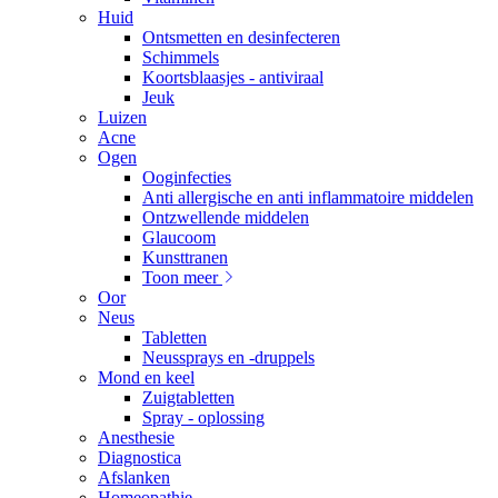
Huid
Ontsmetten en desinfecteren
Schimmels
Koortsblaasjes - antiviraal
Jeuk
Luizen
Acne
Ogen
Ooginfecties
Anti allergische en anti inflammatoire middelen
Ontzwellende middelen
Glaucoom
Kunsttranen
Toon meer
Oor
Neus
Tabletten
Neussprays en -druppels
Mond en keel
Zuigtabletten
Spray - oplossing
Anesthesie
Diagnostica
Afslanken
Homeopathie