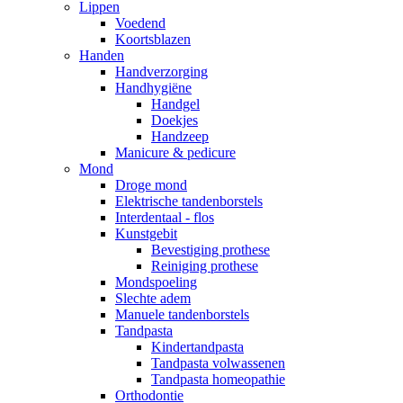
Lippen
Voedend
Koortsblazen
Handen
Handverzorging
Handhygiëne
Handgel
Doekjes
Handzeep
Manicure & pedicure
Mond
Droge mond
Elektrische tandenborstels
Interdentaal - flos
Kunstgebit
Bevestiging prothese
Reiniging prothese
Mondspoeling
Slechte adem
Manuele tandenborstels
Tandpasta
Kindertandpasta
Tandpasta volwassenen
Tandpasta homeopathie
Orthodontie