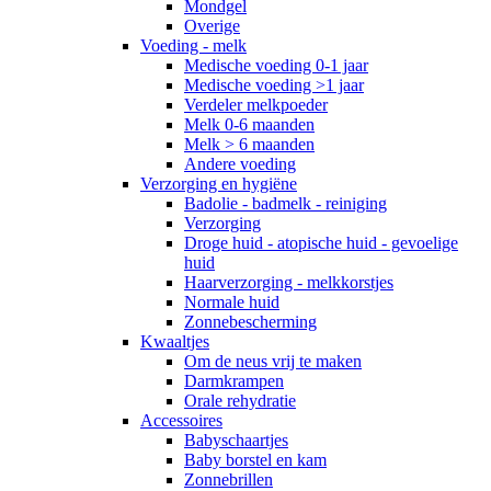
Mondgel
Overige
Voeding - melk
Medische voeding 0-1 jaar
Medische voeding >1 jaar
Verdeler melkpoeder
Melk 0-6 maanden
Melk > 6 maanden
Andere voeding
Verzorging en hygiëne
Badolie - badmelk - reiniging
Verzorging
Droge huid - atopische huid - gevoelige
huid
Haarverzorging - melkkorstjes
Normale huid
Zonnebescherming
Kwaaltjes
Om de neus vrij te maken
Darmkrampen
Orale rehydratie
Accessoires
Babyschaartjes
Baby borstel en kam
Zonnebrillen