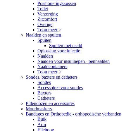
Positioneringskussen
Toilet
Verzorging
Zitcomfort
Overige
Toon meer
Naalden en spuiten
Spuiten
Spuiten met naald
Oplossing voor injectie
Naalden
Naalden voor insulinepen - pennaalden
Naaldcontainers
Toon meer
Sondes, baxters en catheters
Sondes
Accessoires voor sondes
Baxters
Catheters
Pillendozen en accessoires
Mondmaskers
Bandages en Orthopedie - orthopedische verbanden
Buik
Arm
Elleboog