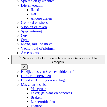
Spieren en gewrichten
Dierenvoeding
Hond
Kat
Andere dieren
Gemoed en stress
Vlooien en teken
Spijsvertering
Oren
Ogen
Mond, muil of snavel
Vacht, huid of pluimen
Accessoires
Geneesmiddelen
Toon submenu voor Geneesmiddelen
categorie
Bekijk alles van Geneesmiddelen
Hart- en bloedvaten
Bloedverdunning en -stolling
Maag darm stelsel
Maagzuur
Lever, galblaas en pancreas
Braken
Laxeermiddelen
Diarree