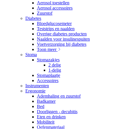
Aerosol toestellen
Aerosol accessoires
Zuurstof
Diabetes
Bloedglucosemeter
Teststrips en naalden
Overige diabetes producten
Naalden voor insulinespuiten
Voetverzorging bij diabetes
Toon meer
Stoma
Stomazakjes
2 delig
1-delig
Stomaplaatje
Accessoires
Instrumenten
Ergonomie
Ademhaling en zuurstof
Badkamer
Bed
Doorliggen - decubitis
Eten en drinken
Mobiliteit
Oefenmateriaal