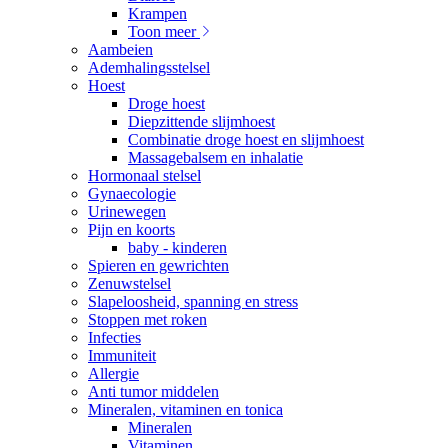
Krampen
Toon meer
Aambeien
Ademhalingsstelsel
Hoest
Droge hoest
Diepzittende slijmhoest
Combinatie droge hoest en slijmhoest
Massagebalsem en inhalatie
Hormonaal stelsel
Gynaecologie
Urinewegen
Pijn en koorts
baby - kinderen
Spieren en gewrichten
Zenuwstelsel
Slapeloosheid, spanning en stress
Stoppen met roken
Infecties
Immuniteit
Allergie
Anti tumor middelen
Mineralen, vitaminen en tonica
Mineralen
Vitaminen