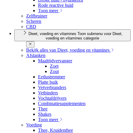
Rode reactive huid
Toon meer
Zelfbruiner
Scheren
CBD
Dieet, voeding en vitamines
Toon submenu voor Dieet,
voeding en vitamines categorie
Bekijk alles van Dieet, voeding en vitamines
Afslanken
Maaltijdvervanger
Zoet
Zout
Eetlustremmer
Platte buik
Vetverbranders
Vetbinders
Vochtafdrijvers
Combinatiesupplementen
Thee
Shakes
Toon meer
Voeding
Thee, Kruidenthee