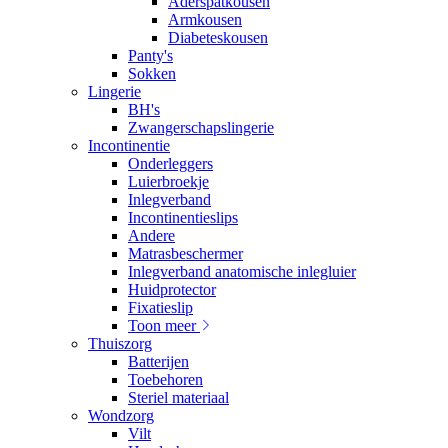
Aderspatkousen
Armkousen
Diabeteskousen
Panty's
Sokken
Lingerie
BH's
Zwangerschapslingerie
Incontinentie
Onderleggers
Luierbroekje
Inlegverband
Incontinentieslips
Andere
Matrasbeschermer
Inlegverband anatomische inlegluier
Huidprotector
Fixatieslip
Toon meer
Thuiszorg
Batterijen
Toebehoren
Steriel materiaal
Wondzorg
Vilt