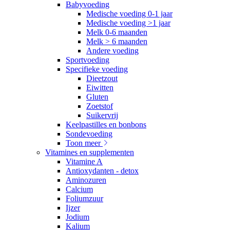
Babyvoeding
Medische voeding 0-1 jaar
Medische voeding >1 jaar
Melk 0-6 maanden
Melk > 6 maanden
Andere voeding
Sportvoeding
Specifieke voeding
Dieetzout
Eiwitten
Gluten
Zoetstof
Suikervrij
Keelpastilles en bonbons
Sondevoeding
Toon meer
Vitamines en supplementen
Vitamine A
Antioxydanten - detox
Aminozuren
Calcium
Foliumzuur
Ijzer
Jodium
Kalium