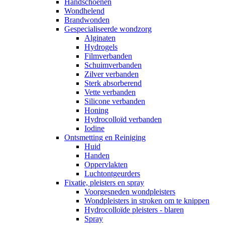
Handschoenen
Wondhelend
Brandwonden
Gespecialiseerde wondzorg
Alginaten
Hydrogels
Filmverbanden
Schuimverbanden
Zilver verbanden
Sterk absorberend
Vette verbanden
Silicone verbanden
Honing
Hydrocolloïd verbanden
Iodine
Ontsmetting en Reiniging
Huid
Handen
Oppervlakten
Luchtontgeurders
Fixatie, pleisters en spray
Voorgesneden wondpleisters
Wondpleisters in stroken om te knippen
Hydrocolloïde pleisters - blaren
Spray