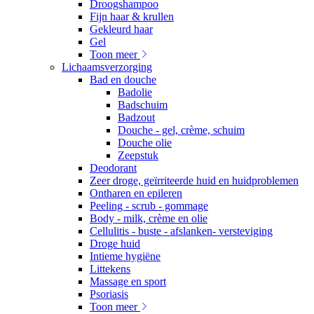
Droogshampoo
Fijn haar & krullen
Gekleurd haar
Gel
Toon meer
Lichaamsverzorging
Bad en douche
Badolie
Badschuim
Badzout
Douche - gel, crème, schuim
Douche olie
Zeepstuk
Deodorant
Zeer droge, geïrriteerde huid en huidproblemen
Ontharen en epileren
Peeling - scrub - gommage
Body - milk, crème en olie
Cellulitis - buste - afslanken- versteviging
Droge huid
Intieme hygiëne
Littekens
Massage en sport
Psoriasis
Toon meer