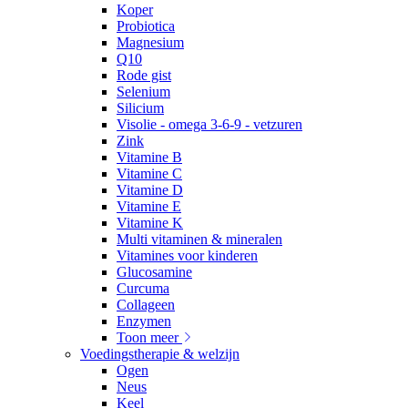
Koper
Probiotica
Magnesium
Q10
Rode gist
Selenium
Silicium
Visolie - omega 3-6-9 - vetzuren
Zink
Vitamine B
Vitamine C
Vitamine D
Vitamine E
Vitamine K
Multi vitaminen & mineralen
Vitamines voor kinderen
Glucosamine
Curcuma
Collageen
Enzymen
Toon meer
Voedingstherapie & welzijn
Ogen
Neus
Keel