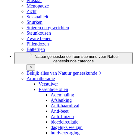
Prostaat
Menopauze
Zicht
Seksualiteit
Snurken
Spieren en gewrichten
Steunkousen
Zware benen
Pillendozen
Batterijen
Natuur geneeskunde
Toon submenu voor Natuur
geneeskunde categorie
Bekijk alles van Natuur geneeskunde
Aromatherapie
Verstuiver
Essentiële oliën
Ademhaling
Afslanking
Anti-haaruitval
Anti-beet
Anti-Luizen
bloedcirculatie
dagelijks welzijn
huidverzorging