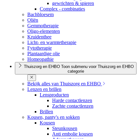
gewrichten & spieren
Complex - combinaties
Bachbloesem
Oliën
Gemmotherapie
Oligo-elementen
Kruidenthee
Licht- en warmtetherapie
Fytotherapie
Plantaardige olie
Homeopathie
Thuiszorg en EHBO
Toon submenu voor Thuiszorg en EHBO
categorie
Bekijk alles van Thuiszorg en EHBO
Lenzen en brillen
Lensproducten
Harde contactlenzen
Zachte contactlenzen
Brillen
Kousen, panty's en sokken
Kousen
Steunkousen
Anti embolie kousen