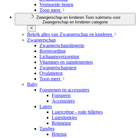
Vermoeide benen
Toon meer
Zwangerschap en kinderen
Toon submenu voor
Zwangerschap en kinderen categorie
Bekijk alles van Zwangerschap en kinderen
Zwangerschap
Zwangerschapslingerie
Borstvoeding
Lichaamsverzorging
Vitamines en supplementen
Zwangerschapstest
Ovulatietest
Toon meer
Baby
Fopspenen en accessoires
Fopspeen
Accessoires
Luiers
Luiercrème - rode billetjes
Luierdoekjes
Reiniging
Tandjes
Bijtring