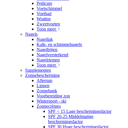
Pedicure
Voetschimmel
Voetbad
Wratten
Zweetvoeten
Toon meer
Nagels
Nagellak
Kalk- en schimmelnagels
Nagelbijten
Nagelversterkend
Nagelriemen
Toon meer
Supplementen
Zonnebescherming
Aftersun
Lippen
Zonnebank
Voorbereiding zon
Wintersport - ski
Zonnecrèmes
SPF < 15 Lage beschermingsfactor
SPF 20-25 Middelmatige
beschermingsfactor
SPF 30 Hoge beschermingsfactor