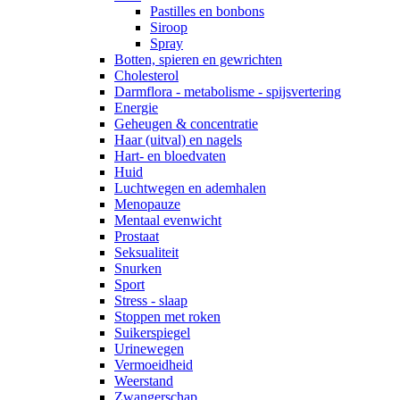
Pastilles en bonbons
Siroop
Spray
Botten, spieren en gewrichten
Cholesterol
Darmflora - metabolisme - spijsvertering
Energie
Geheugen & concentratie
Haar (uitval) en nagels
Hart- en bloedvaten
Huid
Luchtwegen en ademhalen
Menopauze
Mentaal evenwicht
Prostaat
Seksualiteit
Snurken
Sport
Stress - slaap
Stoppen met roken
Suikerspiegel
Urinewegen
Vermoeidheid
Weerstand
Zwangerschap