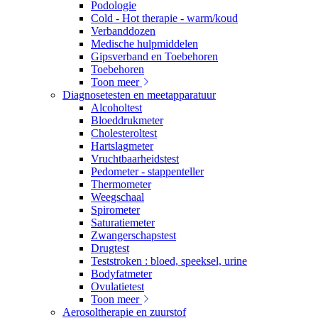
Podologie
Cold - Hot therapie - warm/koud
Verbanddozen
Medische hulpmiddelen
Gipsverband en Toebehoren
Toebehoren
Toon meer
Diagnosetesten en meetapparatuur
Alcoholtest
Bloeddrukmeter
Cholesteroltest
Hartslagmeter
Vruchtbaarheidstest
Pedometer - stappenteller
Thermometer
Weegschaal
Spirometer
Saturatiemeter
Zwangerschapstest
Drugtest
Teststroken : bloed, speeksel, urine
Bodyfatmeter
Ovulatietest
Toon meer
Aerosoltherapie en zuurstof