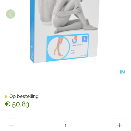
Bota Tovarix 20/i Kous Ad-p
Op bestelling
€ 50,83
Aantal