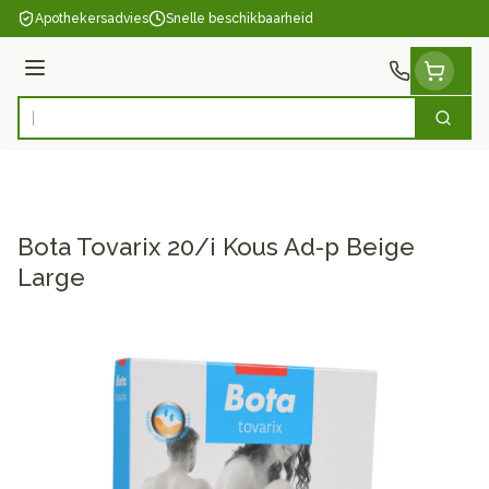
Ga naar de inhoud
Apothekersadvies
Snelle beschikbaarheid
Menu
Zoek
Product, merk, categorie...
Bota Tovarix 20/i Kous Ad-p Beige
Large