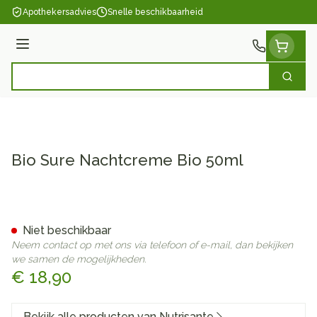
Ga naar de inhoud
Apothekersadvies
Snelle beschikbaarheid
Menu
Zoek
Product, merk, categorie...
Bio Sure Nachtcreme Bio 50ml
Bio Sure Nachtcreme Bio 50
Niet beschikbaar
Neem contact op met ons via telefoon of e-mail, dan bekijken
we samen de mogelijkheden.
€ 18,90
Bekijk alle producten van Nutrisante