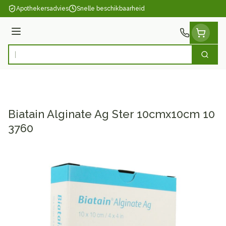
Ga naar de inhoud
Apothekersadvies
Snelle beschikbaarheid
Menu
Zoek
Product, merk, categorie...
Biatain Alginate Ag Ster 10cmx10cm 10
3760