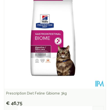
Diepte
109 mm
Hoeveelheid
500
Verpakking
Behoud
Kamertemperatuur (15°C - 25°C)
Prescription Diet Feline Gibiome 3kg
€ 46,75
Aantal