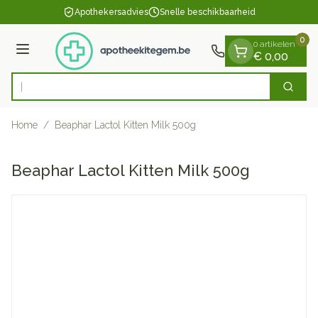
Dia 1 van 1
Ga naar de inhoud
Apothekersadvies
Snelle beschikbaarheid
0
0 artikelen
Menu
€ 0,00
Zoek
Product, merk, categorie...
Home
/
Beaphar Lactol Kitten Milk 500g
Beaphar Lactol Kitten Milk 500g