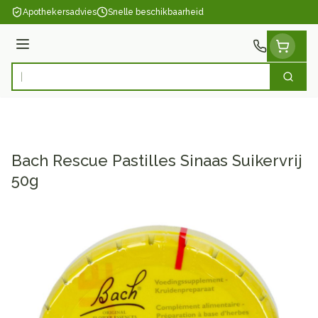
Ga naar de inhoud
Apothekersadvies
Snelle beschikbaarheid
Menu
Zoek
Product, merk, categorie...
Bach Rescue Pastilles Sinaas Suikervrij
50g