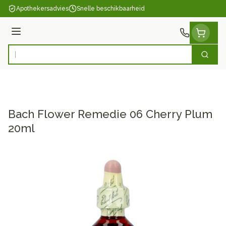
Ga naar de inhoud
Apothekersadvies
Snelle beschikbaarheid
Menu
Zoek
Product, merk, categorie...
Bach Flower Remedie 06 Cherry Plum
20ml