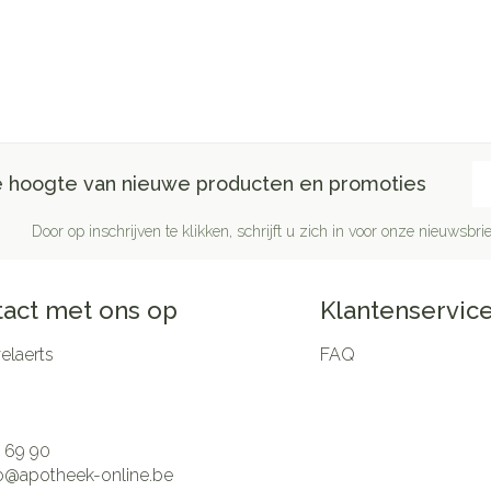
E-
de hoogte van nieuwe producten en promoties
Door op inschrijven te klikken, schrijft u zich in voor onze nieuwsb
act met ons op
Klantenservic
laerts
FAQ
 69 90
fo@
apotheek-online.be