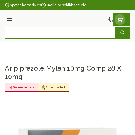
Ga naar de inhoud
Apothekersadvies
Snelle beschikbaarheid
Menu
Zoek
Product, merk, categorie...
Aripiprazole Mylan 10mg Comp 28 X
10mg
Geneesmiddel
Op voorschrift