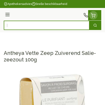
Ga naar de inhoud
Apothekersadvies
Snelle beschikbaarheid
Menu
Zoek
Product, merk, categorie...
Antheya Vette Zeep Zuiverend Salie-
zeezout 100g