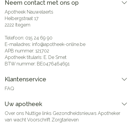
Neem contact met ons op
Apotheek Nauwelaerts
Heibergstraat 17
2222
Itegem
Telefoon:
015 24 69 90
E-mailadres:
info@
apotheek-online.be
APB nummer:
121702
Apotheek titularis:
E. De Smet
BTW nummer:
BE0476464691
Klantenservice
FAQ
Uw apotheek
Over ons
Nuttige links
Gezondheidsnieuws
Apotheker
van wacht
Voorschrift
Zorgtarieven