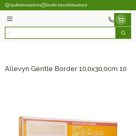
Ga naar de inhoud
Apothekersadvies
Snelle beschikbaarheid
Menu
Zoek
Product, merk, categorie...
Allevyn Gentle Border 10,0x30,0cm 10