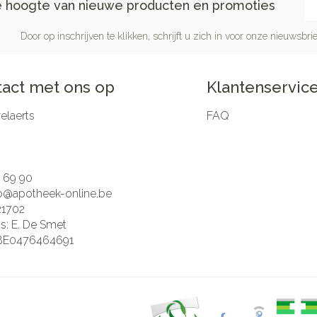
de hoogte van nieuwe producten en promoties
Door op inschrijven te klikken, schrijft u zich in voor onze nieuwsb
act met ons op
Klantenservic
laerts
FAQ
 69 90
fo@
apotheek-online.be
21702
is:
E. De Smet
BE0476464691