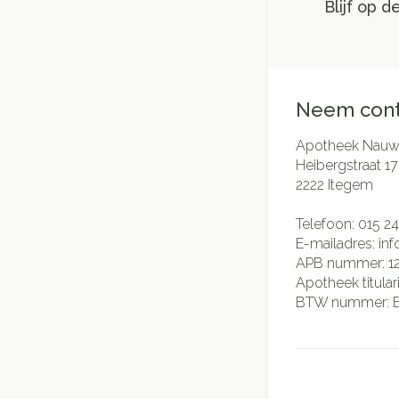
Blijf op 
Neem cont
Apotheek Nauwe
Heibergstraat 17
2222
Itegem
Telefoon:
015 24
E-mailadres:
in
APB nummer:
1
Apotheek titular
BTW nummer: