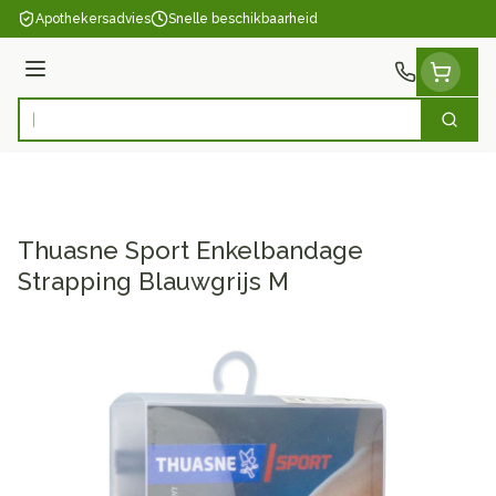
Ga naar de inhoud
Apothekersadvies
Snelle beschikbaarheid
Menu
Zoek
Product, merk, categorie...
Thuasne Sport Enkelbandage
Strapping Blauwgrijs M