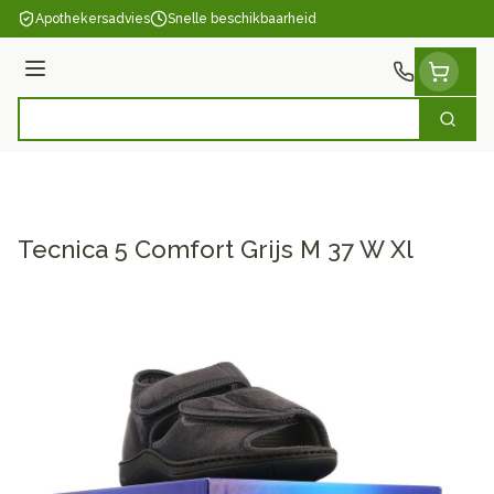
Ga naar de inhoud
Apothekersadvies
Snelle beschikbaarheid
Menu
Zoek
Product, merk, categorie...
Tecnica 5 Comfort Grijs M 37 W Xl