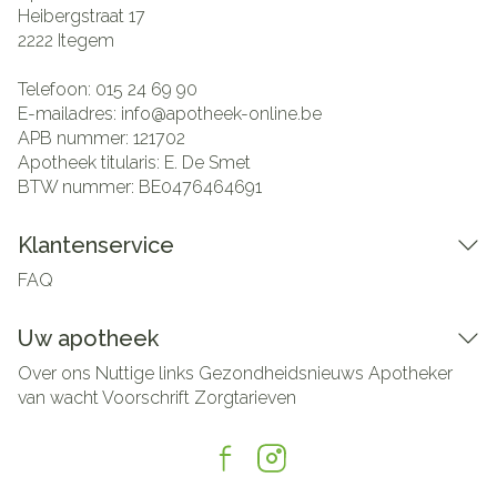
Heibergstraat 17
2222
Itegem
Telefoon:
015 24 69 90
E-mailadres:
info@
apotheek-online.be
APB nummer:
121702
Apotheek titularis:
E. De Smet
BTW nummer:
BE0476464691
Klantenservice
FAQ
Uw apotheek
Over ons
Nuttige links
Gezondheidsnieuws
Apotheker
van wacht
Voorschrift
Zorgtarieven