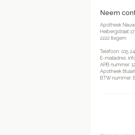
Neem cont
Apotheek Nauwe
Heibergstraat 17
2222
Itegem
Telefoon:
015 24
E-mailadres:
in
APB nummer:
1
Apotheek titular
BTW nummer: