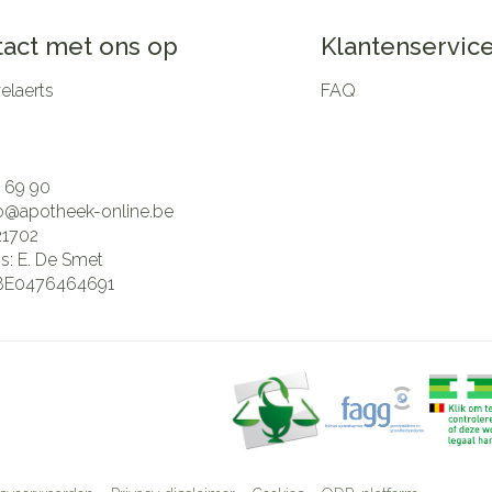
act met ons op
Klantenservic
laerts
FAQ
 69 90
fo@
apotheek-online.be
21702
is:
E. De Smet
BE0476464691