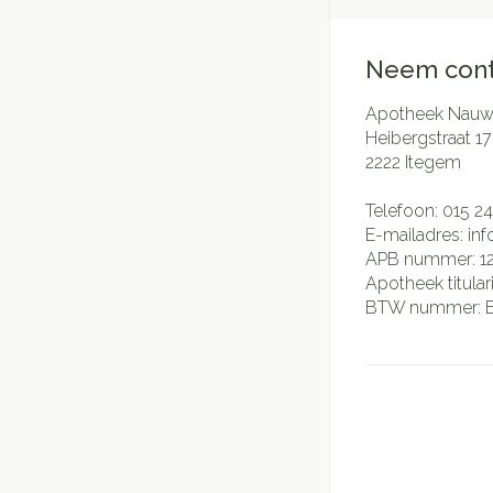
Neem cont
Apotheek Nauwe
Heibergstraat 17
2222
Itegem
Telefoon:
015 24
E-mailadres:
in
APB nummer:
1
Apotheek titular
BTW nummer: