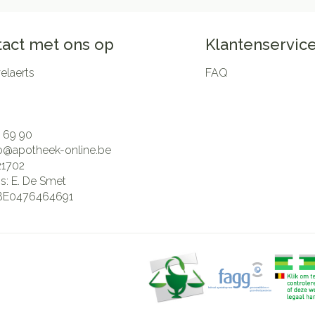
act met ons op
Klantenservic
laerts
FAQ
 69 90
fo@
apotheek-online.be
21702
is:
E. De Smet
BE0476464691