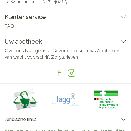
BTW nummer:
BE0476464691
Klantenservice
FAQ
Uw apotheek
Over ons
Nuttige links
Gezondheidsnieuws
Apotheker
van wacht
Voorschrift
Zorgtarieven
Juridische links
Algemene verkoopsvoorwaarden
Privacy disclaimer
Cookies
ODR-