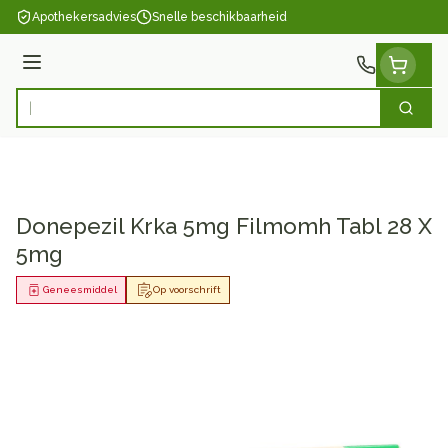
Ga naar de inhoud
Apothekersadvies
Snelle beschikbaarheid
Menu
Zoek
Product, merk, categorie...
Donepezil Krka 5mg Filmomh Tabl 28 X
5mg
Geneesmiddel
Op voorschrift