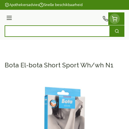
Ga naar de inhoud
Apothekersadvies
Snelle beschikbaarheid
Menu
Zoek
Product, merk, categorie...
Bota El-bota Short Sport Wh/wh N1