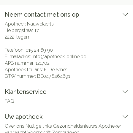
Neem contact met ons op
Apotheek Nauwelaerts
Heibergstraat 17
2222
Itegem
Telefoon:
015 24 69 90
E-mailadres:
info@
apotheek-online.be
APB nummer:
121702
Apotheek titularis:
E. De Smet
BTW nummer:
BE0476464691
Klantenservice
FAQ
Uw apotheek
Over ons
Nuttige links
Gezondheidsnieuws
Apotheker
van wacht
Voorschrift
Zorgtarieven