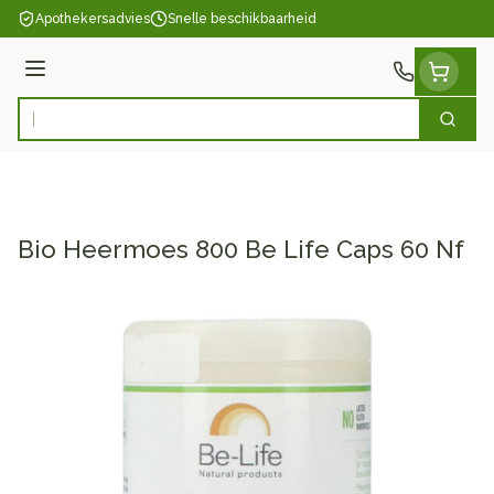
Ga naar de inhoud
Apothekersadvies
Snelle beschikbaarheid
Menu
Zoek
Product, merk, categorie...
Bio Heermoes 800 Be Life Caps 60 Nf