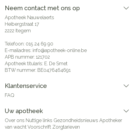
Neem contact met ons op
Apotheek Nauwelaerts
Heibergstraat 17
2222
Itegem
Telefoon:
015 24 69 90
E-mailadres:
info@
apotheek-online.be
APB nummer:
121702
Apotheek titularis:
E. De Smet
BTW nummer:
BE0476464691
Klantenservice
FAQ
Uw apotheek
Over ons
Nuttige links
Gezondheidsnieuws
Apotheker
van wacht
Voorschrift
Zorgtarieven