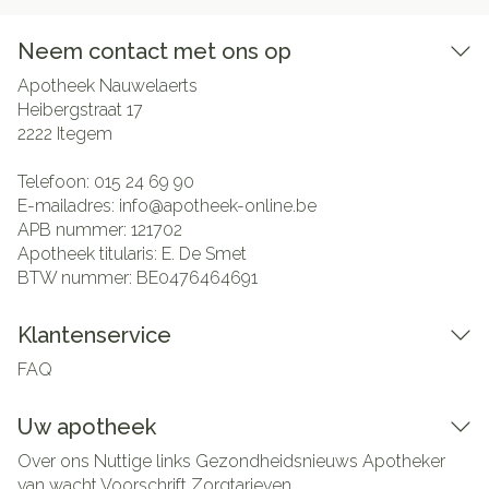
Neem contact met ons op
Apotheek Nauwelaerts
Heibergstraat 17
2222
Itegem
Telefoon:
015 24 69 90
E-mailadres:
info@
apotheek-online.be
APB nummer:
121702
Apotheek titularis:
E. De Smet
BTW nummer:
BE0476464691
Klantenservice
FAQ
Uw apotheek
Over ons
Nuttige links
Gezondheidsnieuws
Apotheker
van wacht
Voorschrift
Zorgtarieven