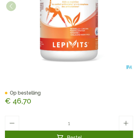
Articare V-caps 90 Lepivits
Op bestelling
€ 46,70
Aantal
Bestel