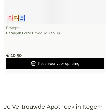
Geneesmiddel
Op voorschrift
Schriftelijke aanvraag
Dafalgan
Dafalgan Forte Droog 1g Tabl 32
€ 10,50
Reserveer
voor ophaling
Je Vertrouwde Apotheek in Itegem