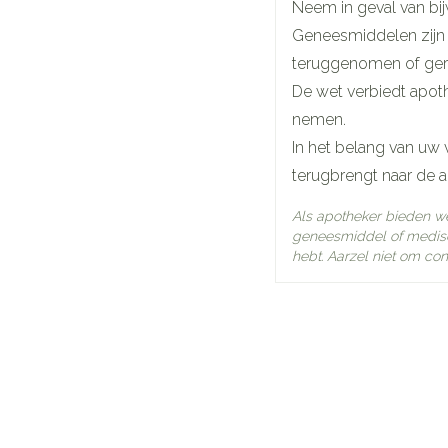
Neem in geval van bij
De andere stoffen in 
Geneesmiddelen zijn
natriummetabisulfiet,
Diepte
25
voor injectie.
teruggenomen of ger
De wet verbiedt apot
Hoeveelheid
30
nemen.
Verpakking
In het belang van uw 
terugbrengt naar de 
Actieve
dic
Ingrediënten
Als apotheker bieden w
geneesmiddel of medisc
Behoud
Kam
hebt. Aarzel niet om con