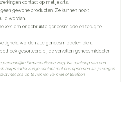
werkingen contact op met je arts.
dit geneesmiddel zijn benzylalcohol (120 mg),
 geen gewone producten. Ze kunnen nooit
 mannitol, propyleenglycol, natriumhydroxide en water
 mm
uild worden.
hekers om ongebruikte geneesmiddelen terug te
veiligheid worden alle geneesmiddelen die u
apotheek gesorteerd bij de vervallen geneesmiddelen.
lofenac natrium
e persoonlijke farmaceutische zorg. Na aankoop van een
h hulpmiddel kun je contact met ons opnemen als je vragen
ertemperatuur (15°C - 25°C)
tact met ons op te nemen via mail of telefoon.