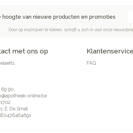
E-
de hoogte van nieuwe producten en promoties
Door op inschrijven te klikken, schrijft u zich in voor onze nieuwsb
act met ons op
Klantenservic
laerts
FAQ
 69 90
fo@
apotheek-online.be
21702
is:
E. De Smet
BE0476464691