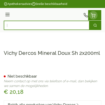
Ga naar de inhoud
Apothekersadvies
Snelle beschikbaarheid
Menu
Zoek
Product, merk, categorie...
Vichy Dercos Mineral Doux Sh 2x200ml
Vichy Dercos Mineral Doux 
Niet beschikbaar
Neem contact op met ons via telefoon of e-mail, dan bekijken
we samen de mogelijkheden.
€ 20,18
Bekijk alle producten van Vichy Dercos