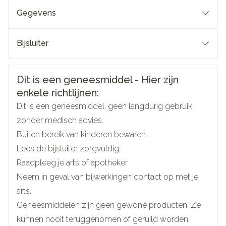
5 ml (5 mg rupatadine) drank eenmaal per dag, met
Gegevens
of zonder voedsel
CNK
2951010
Bijsluiter
2,5 ml (2,5 mg rupatadine) drank eenmaal per dag,
met of zonder voedsel.
Nederlands
J. URIACH Y COMPANA, SA
Duits
Frans
Organisaties
Bioprojet Benelux
Veiligheidsinformatie
Dit is een geneesmiddel - Hier zijn
Met of zonder voedsel
enkele richtlijnen:
Merken
Bioprojet Pharma
De fles openen door op de dop te drukken en de
Dit is een geneesmiddel, geen langdurig gebruik
dop tegen de wijzers van de klok in te draaien
zonder medisch advies.
Breedte
58 mm
De doseerspuit in de geperforeerde stop steken en
Buiten bereik van kinderen bewaren.
de fles ondersteboven draaien
Lees de bijsluiter zorgvuldig.
Lengte
78 mm
De doseerspuit vullen met de voorgeschreven dosis
Raadpleeg je arts of apotheker.
Was de doseerspuit voor orale toediening na gebruik
Neem in geval van bijwerkingen contact op met je
Diepte
126 mm
arts.
Geneesmiddelen zijn geen gewone producten. Ze
Hoeveelheid
1
kunnen nooit teruggenomen of geruild worden.
Verpakking