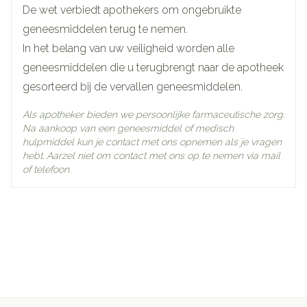
De wet verbiedt apothekers om ongebruikte
Actieve
geneesmiddelen terug te nemen.
rupatadine fumaraat
Ingrediënten
In het belang van uw veiligheid worden alle
geneesmiddelen die u terugbrengt naar de apotheek
Behoud
Kamertemperatuur (15°C - 25°C)
gesorteerd bij de vervallen geneesmiddelen.
Als apotheker bieden we persoonlijke farmaceutische zorg.
Na aankoop van een geneesmiddel of medisch
hulpmiddel kun je contact met ons opnemen als je vragen
hebt. Aarzel niet om contact met ons op te nemen via mail
of telefoon.