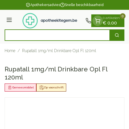
Dia 1 van 1
Ga naar de inhoud
Apothekersadvies
Snelle beschikbaarheid
0
0 artikelen
Menu
€ 0,00
O
Zoek
Product, merk, categorie...
Home
/
Rupatall 1mg/ml Drinkbare Opl Fl 120ml
Rupatall 1mg/ml Drinkbare Opl Fl
120ml
Geneesmiddel
Op voorschrift