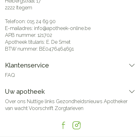
Heibergstraat 17
2222
Itegem
Telefoon:
015 24 69 90
E-mailadres:
info@
apotheek-online.be
APB nummer:
121702
Apotheek titularis:
E. De Smet
BTW nummer:
BE0476464691
Klantenservice
FAQ
Uw apotheek
Over ons
Nuttige links
Gezondheidsnieuws
Apotheker
van wacht
Voorschrift
Zorgtarieven